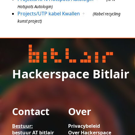
Hotspots Autologin)
Projects/UTP kabel Kwallen
+
(Kabel recycling
kunst project)
Hackerspace Bitlair
Contact
Over
Bestuur:
Privacybeleid
bestuur AT bitlair
Over Hackerspace