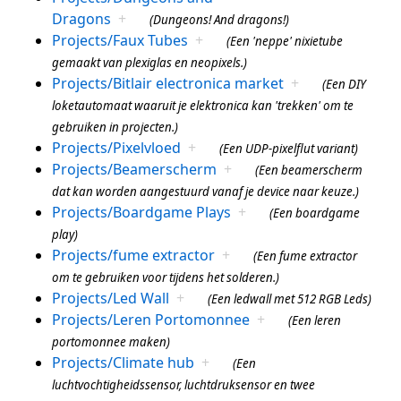
Dragons
+
(Dungeons! And dragons!)
Projects/Faux Tubes
+
(Een 'neppe' nixietube
gemaakt van plexiglas en neopixels.)
Projects/Bitlair electronica market
+
(Een DIY
loketautomaat waaruit je elektronica kan 'trekken' om te
gebruiken in projecten.)
Projects/Pixelvloed
+
(Een UDP-pixelflut variant)
Projects/Beamerscherm
+
(Een beamerscherm
dat kan worden aangestuurd vanaf je device naar keuze.)
Projects/Boardgame Plays
+
(Een boardgame
play)
Projects/fume extractor
+
(Een fume extractor
om te gebruiken voor tijdens het solderen.)
Projects/Led Wall
+
(Een ledwall met 512 RGB Leds)
Projects/Leren Portomonnee
+
(Een leren
portomonnee maken)
Projects/Climate hub
+
(Een
luchtvochtigheidssensor, luchtdruksensor en twee