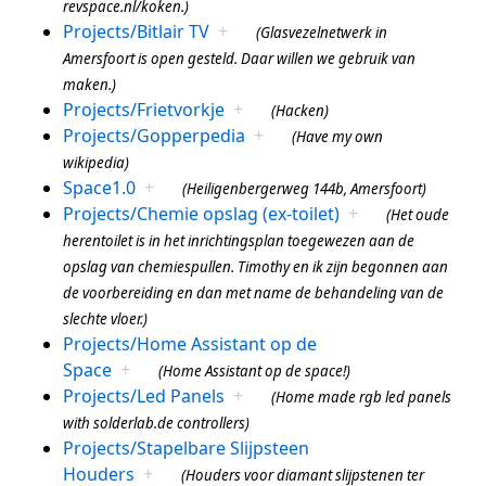
revspace.nl/koken.)
Projects/Bitlair TV
+
(Glasvezelnetwerk in
Amersfoort is open gesteld. Daar willen we gebruik van
maken.)
Projects/Frietvorkje
+
(Hacken)
Projects/Gopperpedia
+
(Have my own
wikipedia)
Space1.0
+
(Heiligenbergerweg 144b, Amersfoort)
Projects/Chemie opslag (ex-toilet)
+
(Het oude
herentoilet is in het inrichtingsplan toegewezen aan de
opslag van chemiespullen. Timothy en ik zijn begonnen aan
de voorbereiding en dan met name de behandeling van de
slechte vloer.)
Projects/Home Assistant op de
Space
+
(Home Assistant op de space!)
Projects/Led Panels
+
(Home made rgb led panels
with solderlab.de controllers)
Projects/Stapelbare Slijpsteen
Houders
+
(Houders voor diamant slijpstenen ter