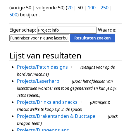
(
vorige 50
|
volgende 50
) (
20
|
50
|
100
|
250
|
500
) bekijken.
Eigenschap:
Waarde:
Lijst van resultaten
Projects/Patch designs
+
(Designs voor op de
borduur machine)
Projects/Laserharp
+
(Door het afdekken van
laserstralen wordt er een toon gegenereerd en kan je bijv.
Tetris spelen.)
Projects/Drinks and snacks
+
(Drankjes &
snacks welke te koop zijn in de space)
Projects/Drakentanden & Ducttape
+
(Duck
Dragon Teeth)
Projects/Dungeons and