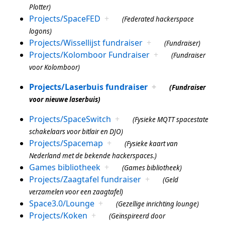
Plotter)
Projects/SpaceFED
+
(Federated hackerspace
logons)
Projects/Wissellijst fundraiser
+
(Fundraiser)
Projects/Kolomboor Fundraiser
+
(Fundraiser
voor Kolomboor)
Projects/Laserbuis fundraiser
+
(Fundraiser
voor nieuwe laserbuis)
Projects/SpaceSwitch
+
(Fysieke MQTT spacestate
schakelaars voor bitlair en DJO)
Projects/Spacemap
+
(Fysieke kaart van
Nederland met de bekende hackerspaces.)
Games bibliotheek
+
(Games bibliotheek)
Projects/Zaagtafel fundraiser
+
(Geld
verzamelen voor een zaagtafel)
Space3.0/Lounge
+
(Gezellige inrichting lounge)
Projects/Koken
+
(Geïnspireerd door