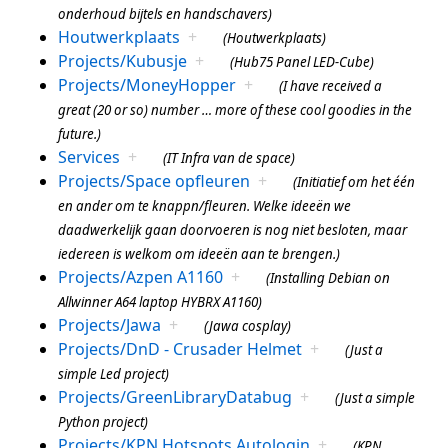
onderhoud bijtels en handschavers)
Houtwerkplaats
+
(Houtwerkplaats)
Projects/Kubusje
+
(Hub75 Panel LED-Cube)
Projects/MoneyHopper
+
(I have received a
great (20 or so) number
…
more of these cool goodies in the
future.)
Services
+
(IT Infra van de space)
Projects/Space opfleuren
+
(Initiatief om het één
en ander om te knappn/fleuren. Welke ideeën we
daadwerkelijk gaan doorvoeren is nog niet besloten, maar
iedereen is welkom om ideeën aan te brengen.)
Projects/Azpen A1160
+
(Installing Debian on
Allwinner A64 laptop HYBRX A1160)
Projects/Jawa
+
(Jawa cosplay)
Projects/DnD - Crusader Helmet
+
(Just a
simple Led project)
Projects/GreenLibraryDatabug
+
(Just a simple
Python project)
Projects/KPN Hotspots Autologin
+
(KPN