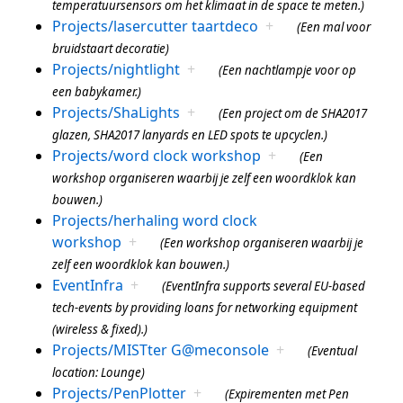
temperatuursensors om het klimaat in de space te meten.)
Projects/lasercutter taartdeco
+
(Een mal voor
bruidstaart decoratie)
Projects/nightlight
+
(Een nachtlampje voor op
een babykamer.)
Projects/ShaLights
+
(Een project om de SHA2017
glazen, SHA2017 lanyards en LED spots te upcyclen.)
Projects/word clock workshop
+
(Een
workshop organiseren waarbij je zelf een woordklok kan
bouwen.)
Projects/herhaling word clock
workshop
+
(Een workshop organiseren waarbij je
zelf een woordklok kan bouwen.)
EventInfra
+
(EventInfra supports several EU-based
tech-events by providing loans for networking equipment
(wireless & fixed).)
Projects/MISTter G@meconsole
+
(Eventual
location: Lounge)
Projects/PenPlotter
+
(Expirementen met Pen