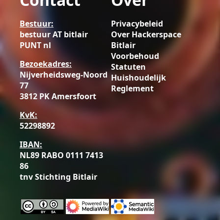
Bestuur:
Privacybeleid
bestuur AT bitlair
Over Hackerspace
PUNT nl
Bitlair
Voorbehoud
Bezoekadres:
Statuten
Nijverheidsweg-Noord
Huishoudelijk
77
Reglement
3812 PK Amersfoort
KvK:
52298892
IBAN:
NL89 RABO 0111 7413
86
tnv Stichting Bitlair