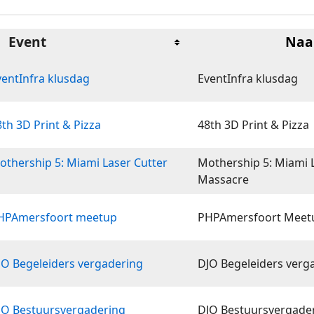
Event
Na
ventInfra klusdag
EventInfra klusdag
th 3D Print & Pizza
48th 3D Print & Pizza
othership 5: Miami Laser Cutter
Mothership 5: Miami 
Massacre
PHPAmersfoort meetup
PHPAmersfoort Meet
JO Begeleiders vergadering
DJO Begeleiders verg
JO Bestuursvergadering
DJO Bestuursvergade