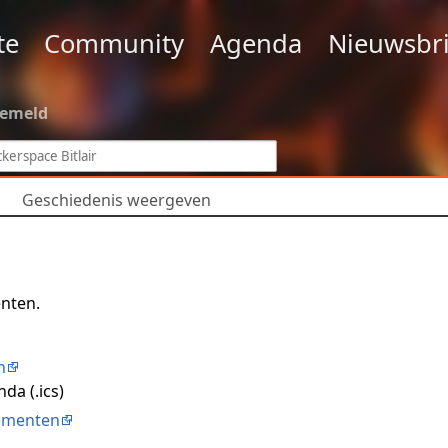
te
Community
Agenda
Nieuwsbri
gemeld
Geschiedenis weergeven
nten.
n
da (.ics)
ementen