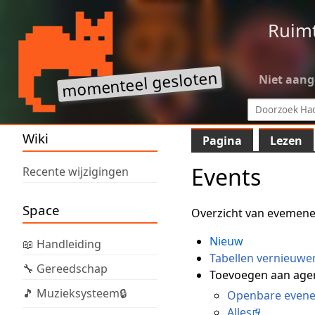
Ruim
Niet aan
Wiki
Pagina
Lezen
Events
Recente wijzigingen
Space
Overzicht van evemene
Nieuw
📖 Handleiding
Tabellen vernieuwe
🔧 Gereedschap
Toevoegen aan agen
🎵 Muzieksysteem🔒
Openbare even
Alles