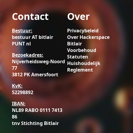
Contact
Over
Bestuur:
Privacybeleid
bestuur AT bitlair
Over Hackerspace
PUNT nl
Bitlair
Voorbehoud
Bezoekadres:
Statuten
Nijverheidsweg-Noord
Huishoudelijk
77
Reglement
3812 PK Amersfoort
KvK:
52298892
IBAN:
NL89 RABO 0111 7413
86
tnv Stichting Bitlair