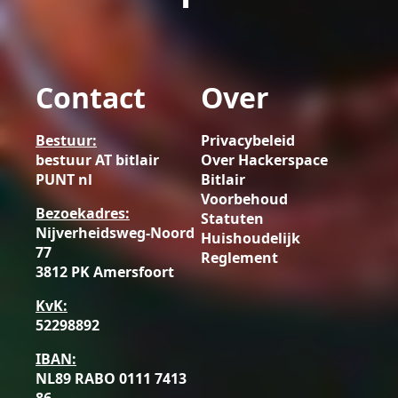
Contact
Over
Bestuur:
Privacybeleid
bestuur AT bitlair
Over Hackerspace
PUNT nl
Bitlair
Voorbehoud
Bezoekadres:
Statuten
Nijverheidsweg-Noord
Huishoudelijk
77
Reglement
3812 PK Amersfoort
KvK:
52298892
IBAN:
NL89 RABO 0111 7413