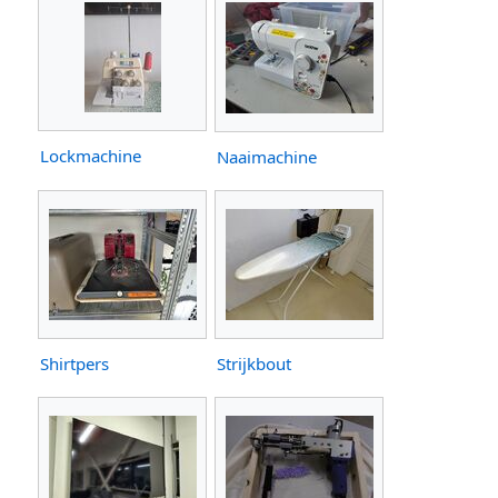
Lockmachine
Naaimachine
Shirtpers
Strijkbout