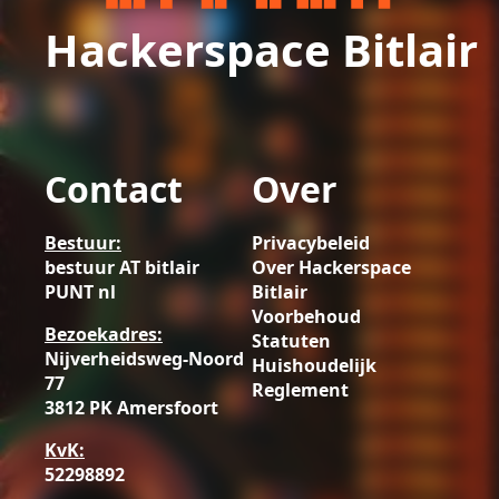
Hackerspace Bitlair
Contact
Over
Bestuur:
Privacybeleid
bestuur AT bitlair
Over Hackerspace
PUNT nl
Bitlair
Voorbehoud
Bezoekadres:
Statuten
Nijverheidsweg-Noord
Huishoudelijk
77
Reglement
3812 PK Amersfoort
KvK:
52298892