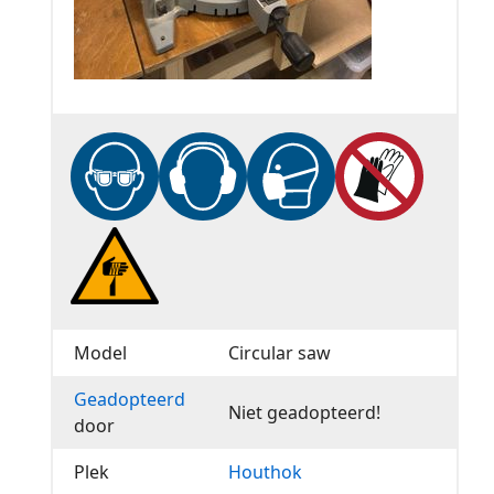
Model
Circular saw
Geadopteerd
Niet geadopteerd!
door
Plek
Houthok