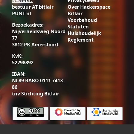
Bestuur:
Privacybeleid
bestuur AT bitlair
Over Hackerspace
PUNT nl
Bitlair
Voorbehoud
Bezoekadres:
Statuten
Nijverheidsweg-Noord
Huishoudelijk
77
Reglement
3812 PK Amersfoort
KvK:
52298892
IBAN:
NL89 RABO 0111 7413
86
tnv Stichting Bitlair