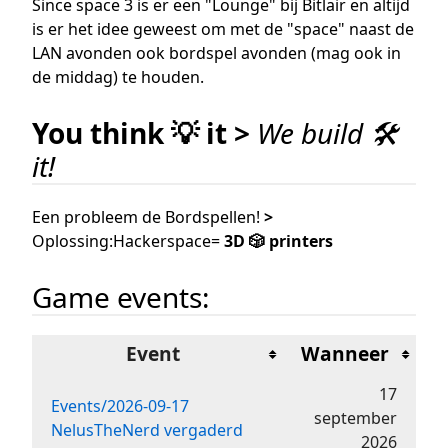
Since space 3 is er een "Lounge" bij Bitlair en altijd
is er het idee geweest om met de "space" naast de
LAN avonden ook bordspel avonden (mag ook in
de middag) te houden.
You think 💡 it >
We build 🛠️
it!
Een probleem de Bordspellen!
>
Oplossing:Hackerspace=
3D 🎲 printers
Game events:
Event
Wanneer
17
Events/2026-09-17
september
NelusTheNerd vergaderd
2026