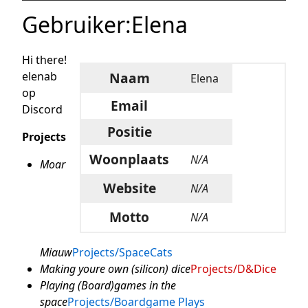
Gebruiker
:
Elena
Hi there!
elenab
Naam
Elena
op
Email
Discord
Positie
Projects
Woonplaats
N/A
Moar
Website
N/A
Motto
N/A
Miauw
Projects/SpaceCats
Making youre own (silicon) dice
Projects/D&Dice
Playing (Board)games in the
space
Projects/Boardgame Plays