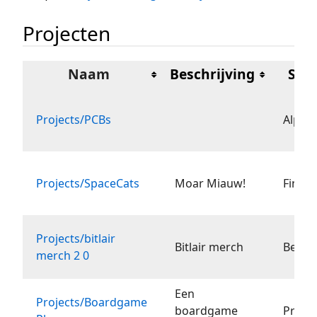
Projecten
Naam
Beschrijving
Sta
Projects/PCBs
Alpha
Projects/SpaceCats
Moar Miauw!
Finish
Projects/bitlair
Bitlair merch
Beta
merch 2 0
Een
Projects/Boardgame
boardgame
Produ