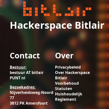
Hackerspace Bitlair
Contact
Over
Bestuur:
Privacybeleid
bestuur AT bitlair
Over Hackerspace
PUNT nl
Bitlair
Voorbehoud
Bezoekadres:
Statuten
Nijverheidsweg-Noord
Huishoudelijk
77
Reglement
3812 PK Amersfoort