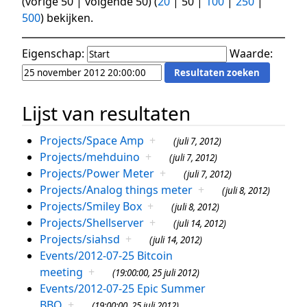
(
vorige 50
|
volgende 50
) (
20
|
50
|
100
|
250
|
500
) bekijken.
Eigenschap:
Waarde:
Lijst van resultaten
Projects/Space Amp
+
(juli 7, 2012)
Projects/mehduino
+
(juli 7, 2012)
Projects/Power Meter
+
(juli 7, 2012)
Projects/Analog things meter
+
(juli 8, 2012)
Projects/Smiley Box
+
(juli 8, 2012)
Projects/Shellserver
+
(juli 14, 2012)
Projects/siahsd
+
(juli 14, 2012)
Events/2012-07-25 Bitcoin
meeting
+
(19:00:00, 25 juli 2012)
Events/2012-07-25 Epic Summer
BBQ
+
(19:00:00, 25 juli 2012)