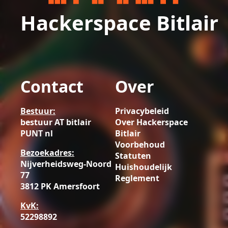
Hackerspace Bitlair
Contact
Over
Bestuur:
Privacybeleid
bestuur AT bitlair
Over Hackerspace
PUNT nl
Bitlair
Voorbehoud
Bezoekadres:
Statuten
Nijverheidsweg-Noord
Huishoudelijk
77
Reglement
3812 PK Amersfoort
KvK:
52298892