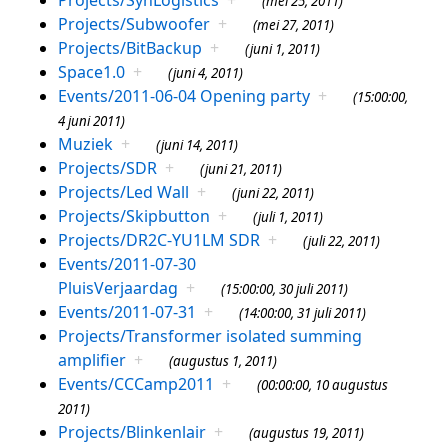
(mei 25, 2011)
Projects/Subwoofer
+
(mei 27, 2011)
Projects/BitBackup
+
(juni 1, 2011)
Space1.0
+
(juni 4, 2011)
Events/2011-06-04 Opening party
+
(15:00:00,
4 juni 2011)
Muziek
+
(juni 14, 2011)
Projects/SDR
+
(juni 21, 2011)
Projects/Led Wall
+
(juni 22, 2011)
Projects/Skipbutton
+
(juli 1, 2011)
Projects/DR2C-YU1LM SDR
+
(juli 22, 2011)
Events/2011-07-30
PluisVerjaardag
+
(15:00:00, 30 juli 2011)
Events/2011-07-31
+
(14:00:00, 31 juli 2011)
Projects/Transformer isolated summing
amplifier
+
(augustus 1, 2011)
Events/CCCamp2011
+
(00:00:00, 10 augustus
2011)
Projects/Blinkenlair
+
(augustus 19, 2011)