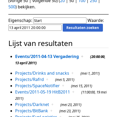
(
vorige 50
|
volgende 50
) (
20
|
50
|
100
|
250
|
500
) bekijken.
Eigenschap:
Waarde:
Lijst van resultaten
Events/2011-04-13 Vergadering
+
(20:00:00,
13 april 2011)
Projects/Drinks and snacks
+
(mei 1, 2011)
Projects/Rafrd
+
(mei 5, 2011)
Projects/SpaceNotifier
+
(mei 15, 2011)
Events/2011-05-19 HitB2011
+
(11:00:00, 19 mei
2011)
Projects/Darknet
+
(mei 23, 2011)
Projects/BitBank
+
(mei 23, 2011)
Projects/SynLogistics
+