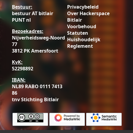
Bestuur:
Privacybeleid
bestuur AT bitlair
Over Hackerspace
PUNT nl
Bitlair
Voorbehoud
Bezoekadres:
Statuten
Nijverheidsweg-Noord
Huishoudelijk
77
Reglement
3812 PK Amersfoort
KvK:
52298892
IBAN:
NL89 RABO 0111 7413
86
tnv Stichting Bitlair