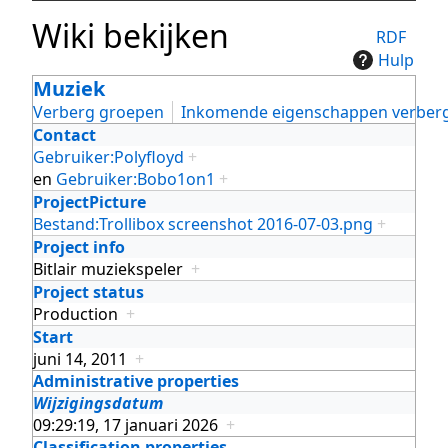
Wiki bekijken
RDF
Hulp
Muziek
Verberg groepen
Inkomende eigenschappen verber
Contact
Gebruiker:Polyfloyd
+
en
Gebruiker:Bobo1on1
+
ProjectPicture
Bestand:Trollibox screenshot 2016-07-03.png
+
Project info
Bitlair muziekspeler
+
Project status
Production
+
Start
juni 14, 2011
+
Administrative properties
Wijzigingsdatum
09:29:19, 17 januari 2026
+
Classification properties