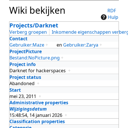
Wiki bekijken
RDF
Hulp
Projects/Darknet
Verberg groepen
Inkomende eigenschappen verber
Contact
Gebruiker:Maze
+
en
Gebruiker:Zarya
+
ProjectPicture
Bestand:NoPicture.png
+
Project info
Darknet for hackerspaces
+
Project status
Abandoned
+
Start
mei 23, 2011
+
Administrative properties
Wijzigingsdatum
15:48:54, 14 januari 2026
+
Classification properties
Categorie