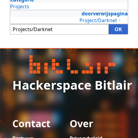
Projects
doorverwijspagina
Project/Darknet
+
Hackerspace Bitlair
Contact
Over