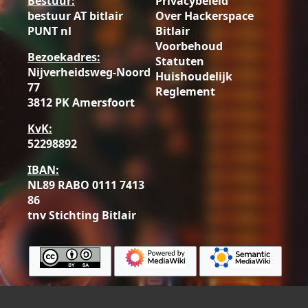
Bestuur:
Privacybeleid
bestuur AT bitlair
Over Hackerspace
PUNT nl
Bitlair
Voorbehoud
Bezoekadres:
Statuten
Nijverheidsweg-Noord
Huishoudelijk
77
Reglement
3812 PK Amersfoort
KvK:
52298892
IBAN:
NL89 RABO 0111 7413
86
tnv Stichting Bitlair