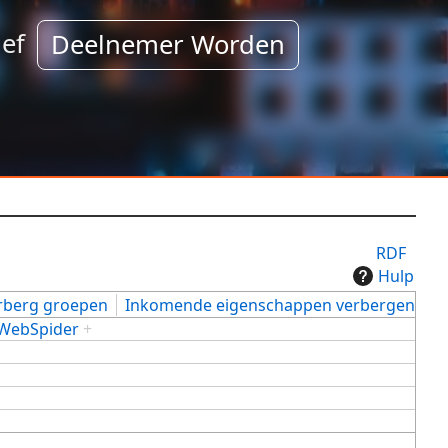
ef
Deelnemer Worden
RDF
Hulp
rberg groepen
Inkomende eigenschappen verbergen
:WebSpider
+