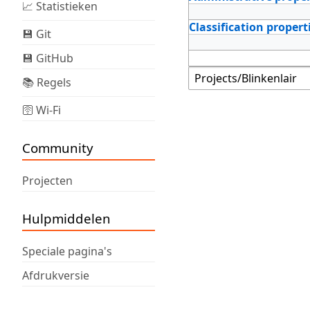
📈 Statistieken
Classification propert
💾 Git
💾 GitHub
📚 Regels
🛜 Wi-Fi
Community
Projecten
Hulpmiddelen
Speciale pagina's
Afdrukversie