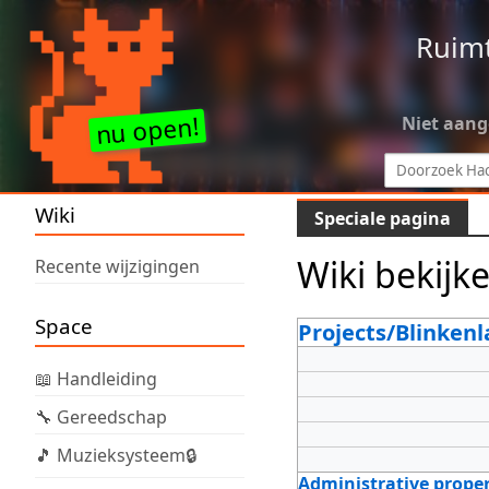
Ruim
Niet aan
Wiki
Speciale pagina
Wiki bekijk
Recente wijzigingen
Space
Projects/Blinkenl
📖 Handleiding
🔧 Gereedschap
🎵 Muzieksysteem🔒
Administrative proper