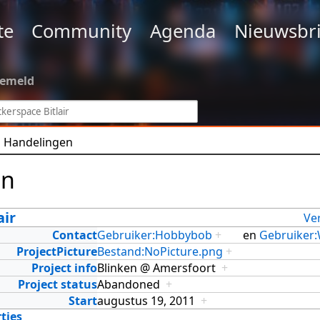
te
Community
Agenda
Nieuwsbri
gemeld
Handelingen
en
air
Ve
Contact
Gebruiker:Hobbybob
+
en
Gebruiker
ProjectPicture
Bestand:NoPicture.png
+
Project info
Blinken @ Amersfoort
+
Project status
Abandoned
+
Start
augustus 19, 2011
+
ties