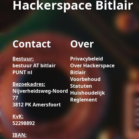
Hackerspace Bitlair
Contact
Over
Bestuur:
Privacybeleid
bestuur AT bitlair
Over Hackerspace
PUNT nl
Bitlair
Voorbehoud
Bezoekadres:
Statuten
Nijverheidsweg-Noord
Huishoudelijk
77
Reglement
3812 PK Amersfoort
KvK:
52298892
IBAN: