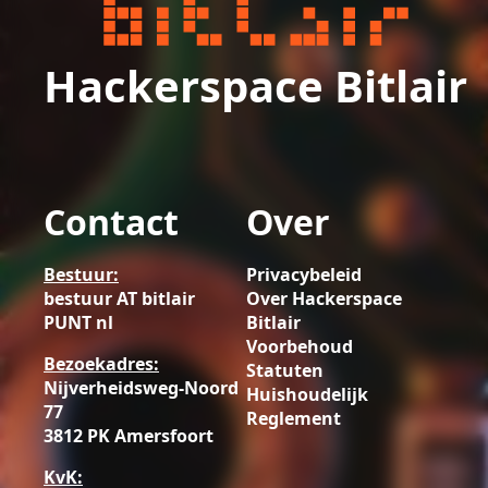
Hackerspace Bitlair
Contact
Over
Bestuur:
Privacybeleid
bestuur AT bitlair
Over Hackerspace
PUNT nl
Bitlair
Voorbehoud
Bezoekadres:
Statuten
Nijverheidsweg-Noord
Huishoudelijk
77
Reglement
3812 PK Amersfoort
KvK: