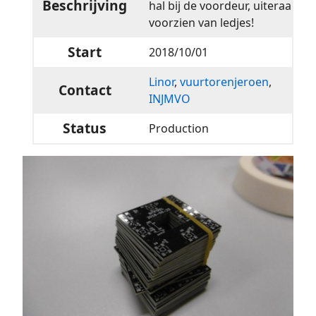
Beschrijving
hal bij de voordeur, uiteraard
voorzien van ledjes!
Start
2018/10/01
Linor
,
vuurtorenjeroen
,
Contact
INJMVO
Status
Production