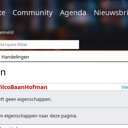
te
Community
Agenda
Nieuwsbri
gemeld
Handelingen
en
WilcoBaanHofman
Ve
eft geen eigenschappen.
en eigenschappen naar deze pagina.