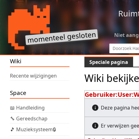
Ruim
Niet aan
Wiki
Speciale pagina
Wiki bekijk
Recente wijzigingen
Space
Gebruiker:User:
📖 Handleiding
Deze pagina he
🔧 Gereedschap
Er verwijzen ge
🎵 Muzieksysteem🔒