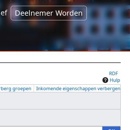
ef
Deelnemer Worden
RDF
Hulp
rberg groepen
Inkomende eigenschappen verbergen