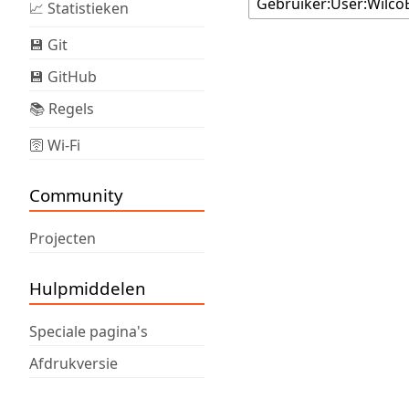
📈 Statistieken
💾 Git
💾 GitHub
📚 Regels
🛜 Wi-Fi
Community
Projecten
Hulpmiddelen
Speciale pagina's
Afdrukversie