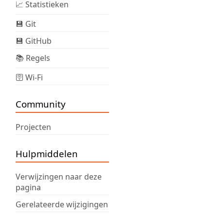
📈 Statistieken
💾 Git
💾 GitHub
📚 Regels
🛜 Wi-Fi
Community
Projecten
Hulpmiddelen
Verwijzingen naar deze
pagina
Gerelateerde wijzigingen