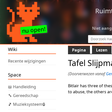
Ruim
Niet aan
Wiki
Pagina
Lezen
Tafel Slijp
Recente wijzigingen
(Doorverwezen vanaf
Ger
Space
Bitlair has three of thes
📖 Handleiding
to abuse, the others ar
🔧 Gereedschap
🎵 Muzieksysteem🔒