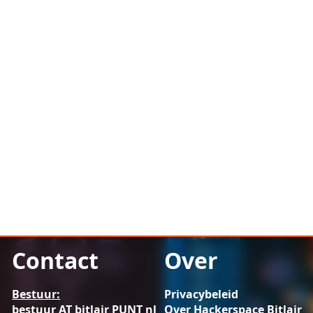
Contact
Over
Bestuur:
Privacybeleid
bestuur AT bitlair PUNT nl
Over Hackerspace Bitlair