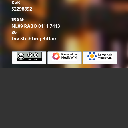
KvK:
52298892
IBAN:
NL89 RABO 0111 7413
86
tnv Stichting Bitlair