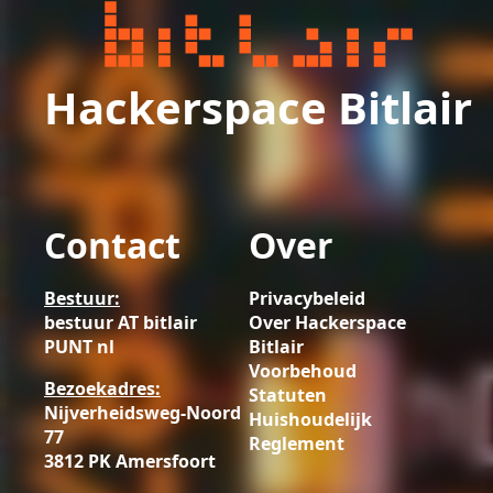
Hackerspace Bitlair
Contact
Over
Bestuur:
Privacybeleid
bestuur AT bitlair
Over Hackerspace
PUNT nl
Bitlair
Voorbehoud
Bezoekadres:
Statuten
Nijverheidsweg-Noord
Huishoudelijk
77
Reglement
3812 PK Amersfoort