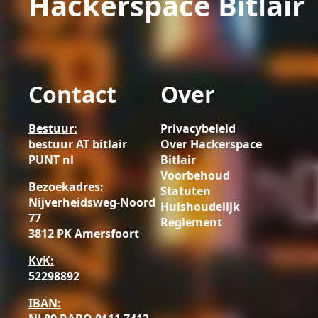
Hackerspace Bitlair
Contact
Over
Bestuur:
Privacybeleid
bestuur AT bitlair
Over Hackerspace
PUNT nl
Bitlair
Voorbehoud
Bezoekadres:
Statuten
Nijverheidsweg-Noord
Huishoudelijk
77
Reglement
3812 PK Amersfoort
KvK:
52298892
IBAN: