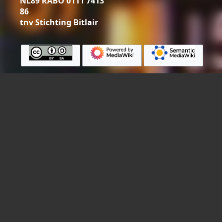
NL89 RABO 0111 7413
86
tnv Stichting Bitlair