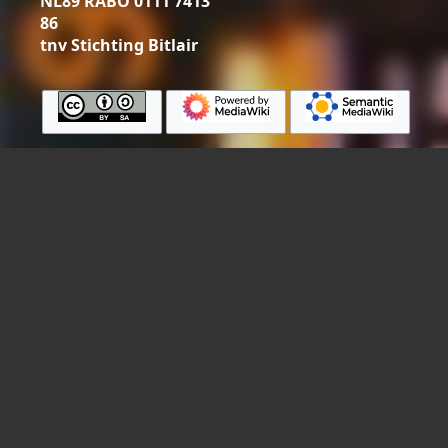
NL89 RABO 0111 7413
86
tnv Stichting Bitlair