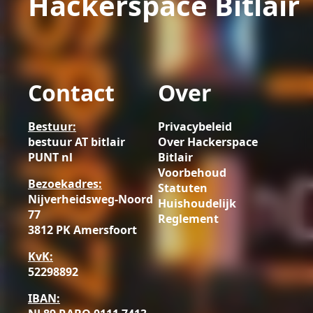
Hackerspace Bitlair
Contact
Over
Bestuur:
Privacybeleid
bestuur AT bitlair
Over Hackerspace
PUNT nl
Bitlair
Voorbehoud
Bezoekadres:
Statuten
Nijverheidsweg-Noord
Huishoudelijk
77
Reglement
3812 PK Amersfoort
KvK:
52298892
IBAN: