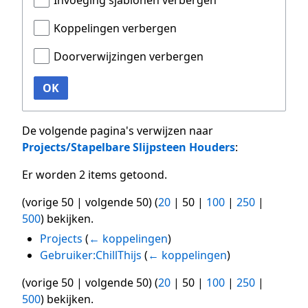
Invoeging sjablonen verbergen
Koppelingen verbergen
Doorverwijzingen verbergen
OK
De volgende pagina's verwijzen naar
Projects/Stapelbare Slijpsteen Houders
:
Er worden 2 items getoond.
(
vorige 50
|
volgende 50
) (
20
|
50
|
100
|
250
|
500
) bekijken.
Projects
(
← koppelingen
)
Gebruiker:ChillThijs
(
← koppelingen
)
(
vorige 50
|
volgende 50
) (
20
|
50
|
100
|
250
|
500
) bekijken.