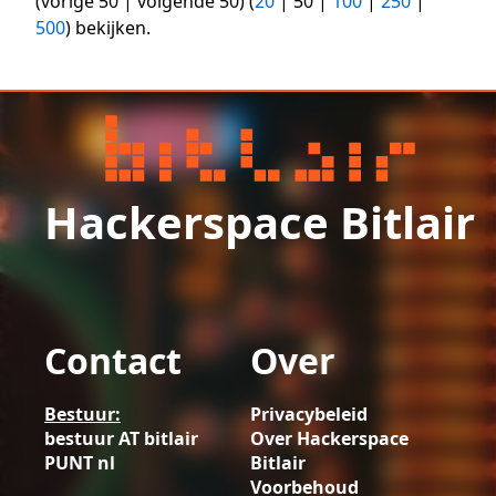
(
vorige 50
|
volgende 50
) (
20
|
50
|
100
|
250
|
500
) bekijken.
Hackerspace Bitlair
Contact
Over
Bestuur:
Privacybeleid
bestuur AT bitlair
Over Hackerspace
PUNT nl
Bitlair
Voorbehoud