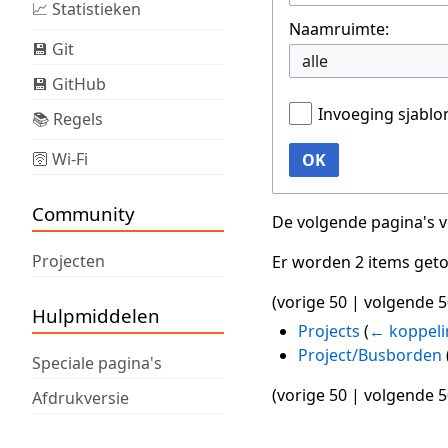
📈 Statistieken
Naamruimte:
💾 Git
alle
💾 GitHub
Invoeging sjabl
📚 Regels
🛜 Wi-Fi
OK
Community
De volgende pagina's 
Projecten
Er worden 2 items get
(
vorige 50
|
volgende 5
Hulpmiddelen
Projects
(
← koppel
Project/Busborden
Speciale pagina's
(
vorige 50
|
volgende 5
Afdrukversie