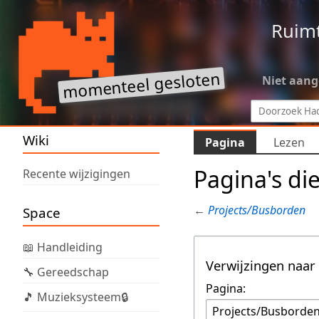
Ruim
Niet aan
Wiki
Pagina
Lezen
Pagina's di
Recente wijzigingen
←
Projects/Busborden
Space
📖 Handleiding
Verwijzingen naar
🔧 Gereedschap
Pagina:
🎵 Muzieksysteem🔒