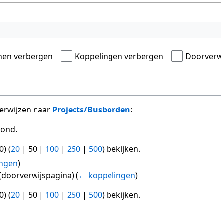
onen verbergen
Koppelingen verbergen
Doorverw
verwijzen naar
Projects/Busborden
:
oond.
0
) (
20
|
50
|
100
|
250
|
500
) bekijken.
ingen
)
(doorverwijspagina)
(
← koppelingen
)
0
) (
20
|
50
|
100
|
250
|
500
) bekijken.