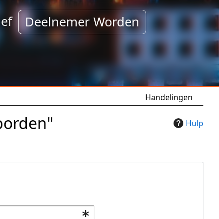
ef
Deelnemer Worden
Handelingen
sborden"
Hulp