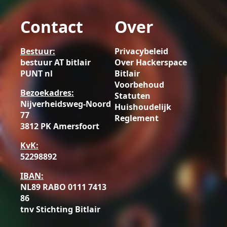
Contact
Over
Bestuur:
Privacybeleid
bestuur AT bitlair
Over Hackerspace
PUNT nl
Bitlair
Voorbehoud
Bezoekadres:
Statuten
Nijverheidsweg-Noord
Huishoudelijk
77
Reglement
3812 PK Amersfoort
KvK:
52298892
IBAN:
NL89 RABO 0111 7413
86
tnv Stichting Bitlair