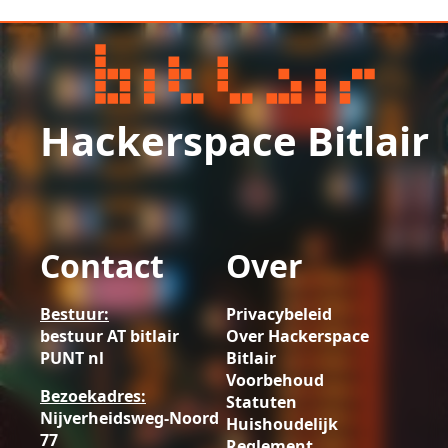
Hackerspace Bitlair
Contact
Over
Bestuur:
Privacybeleid
bestuur AT bitlair
Over Hackerspace
PUNT nl
Bitlair
Voorbehoud
Bezoekadres:
Statuten
Nijverheidsweg-Noord
Huishoudelijk
77
Reglement