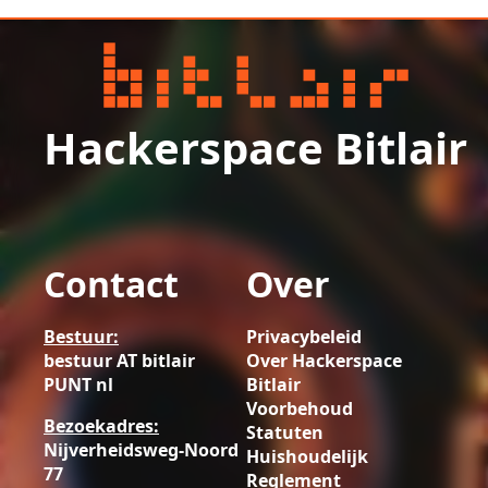
Hackerspace Bitlair
Contact
Over
Bestuur:
Privacybeleid
bestuur AT bitlair
Over Hackerspace
PUNT nl
Bitlair
Voorbehoud
Bezoekadres:
Statuten
Nijverheidsweg-Noord
Huishoudelijk
77
Reglement