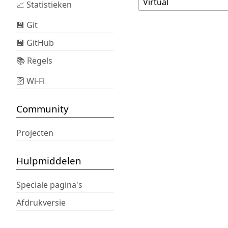
📈 Statistieken
💾 Git
💾 GitHub
📚 Regels
🛜 Wi-Fi
Community
Projecten
Hulpmiddelen
Speciale pagina's
Afdrukversie