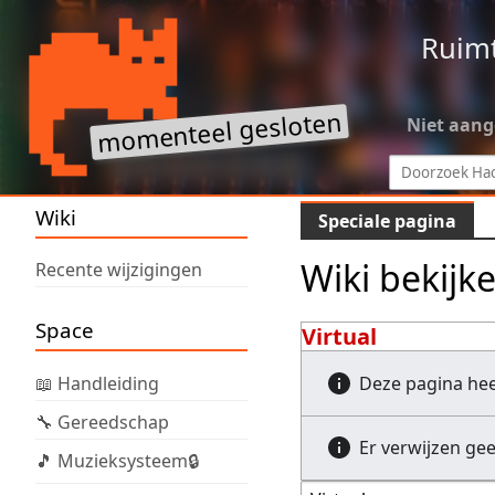
Ruim
Niet aan
Wiki
Speciale pagina
Wiki bekijk
Recente wijzigingen
Space
Virtual
📖 Handleiding
Deze pagina he
🔧 Gereedschap
Er verwijzen ge
🎵 Muzieksysteem🔒