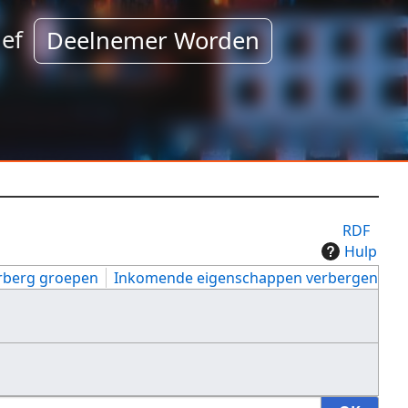
ef
Deelnemer Worden
RDF
Hulp
rberg groepen
Inkomende eigenschappen verbergen