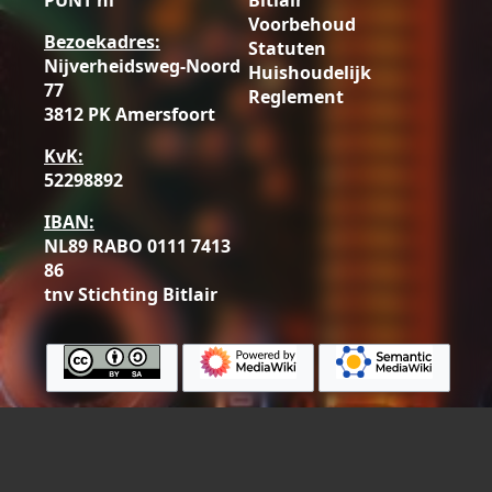
PUNT nl
Bitlair
Voorbehoud
Bezoekadres:
Statuten
Nijverheidsweg-Noord
Huishoudelijk
77
Reglement
3812 PK Amersfoort
KvK:
52298892
IBAN:
NL89 RABO 0111 7413
86
tnv Stichting Bitlair