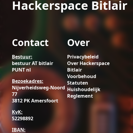
Hackerspace Bitlair
Contact
Over
Bestuur:
Privacybeleid
bestuur AT bitlair
Over Hackerspace
PUNT nl
Bitlair
Voorbehoud
Bezoekadres:
Statuten
Nijverheidsweg-Noord
Huishoudelijk
77
Reglement
3812 PK Amersfoort
KvK:
52298892
IBAN: