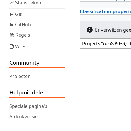
📈 Statistieken
Classification propert
💾 Git
💾 GitHub
Er verwijzen ge
📚 Regels
🛜 Wi-Fi
Community
Projecten
Hulpmiddelen
Speciale pagina's
Afdrukversie