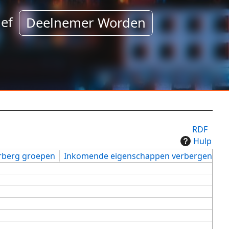
ef
Deelnemer Worden
RDF
Hulp
rberg groepen
Inkomende eigenschappen verbergen