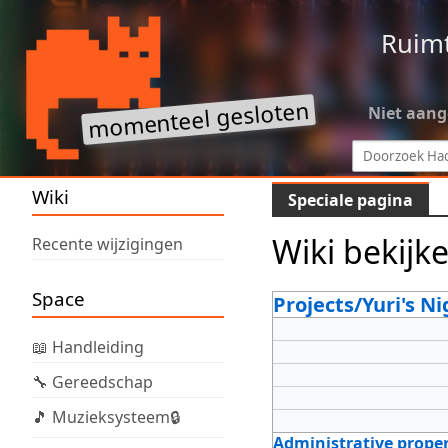
Ruim
Niet aan
Wiki
Speciale pagina
Wiki bekijk
Recente wijzigingen
Space
Projects/Yuri's Ni
📖 Handleiding
🔧 Gereedschap
🎵 Muzieksysteem🔒
Administrative proper