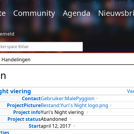
te
Community
Agenda
Nieuwsbri
gemeld
Handelingen
en
ght viering
Ve
Contact
Gebruiker:MalePyggion
+
ProjectPicture
Bestand:Yuri's Night logo.png
+
Project info
Yuri's Night viering
+
Project status
Abandoned
+
Start
april 12, 2017
+
ties