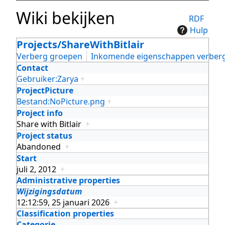
Wiki bekijken
RDF
Hulp
Projects/ShareWithBitlair
Verberg groepen
Inkomende eigenschappen verber
Contact
Gebruiker:Zarya
+
ProjectPicture
Bestand:NoPicture.png
+
Project info
Share with Bitlair
+
Project status
Abandoned
+
Start
juli 2, 2012
+
Administrative properties
Wijzigingsdatum
12:12:59, 25 januari 2026
+
Classification properties
Categorie