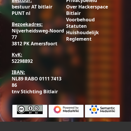
Bestuur:
Privacybeleid
bestuur AT bitlair
Over Hackerspace
PUNT nl
Bitlair
Voorbehoud
Bezoekadres:
Statuten
Nijverheidsweg-Noord
Huishoudelijk
77
Reglement
3812 PK Amersfoort
KvK:
52298892
IBAN:
NL89 RABO 0111 7413
86
tnv Stichting Bitlair