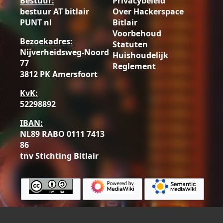
Bestuur:
Privacybeleid
bestuur AT bitlair
Over Hackerspace
PUNT nl
Bitlair
Voorbehoud
Bezoekadres:
Statuten
Nijverheidsweg-Noord
Huishoudelijk
77
Reglement
3812 PK Amersfoort
KvK:
52298892
IBAN:
NL89 RABO 0111 7413
86
tnv Stichting Bitlair