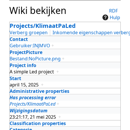
Wiki bekijken
RDF
Hulp
Projects/KlimaatPaLed
Verberg groepen
Inkomende eigenschappen verber
Contact
Gebruiker:INJMVO
+
ProjectPicture
Bestand:NoPicture.png
+
Project info
A simple Led project
+
Start
april 15, 2025
+
Administrative properties
Has processing error
Projects/KlimaatPaLed
+
Wijzigingsdatum
23:21:17, 21 mei 2025
+
Classification properties
Categorie