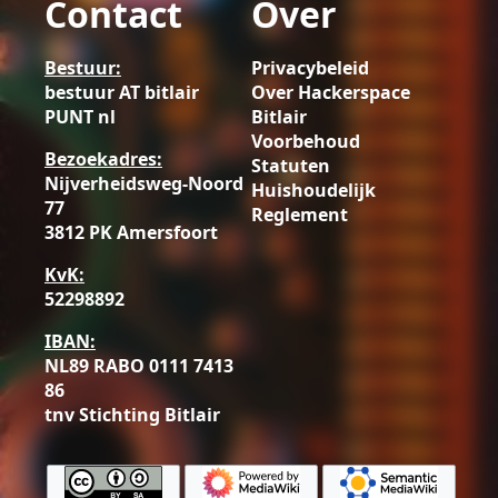
Contact
Over
Bestuur:
Privacybeleid
bestuur AT bitlair
Over Hackerspace
PUNT nl
Bitlair
Voorbehoud
Bezoekadres:
Statuten
Nijverheidsweg-Noord
Huishoudelijk
77
Reglement
3812 PK Amersfoort
KvK:
52298892
IBAN:
NL89 RABO 0111 7413
86
tnv Stichting Bitlair