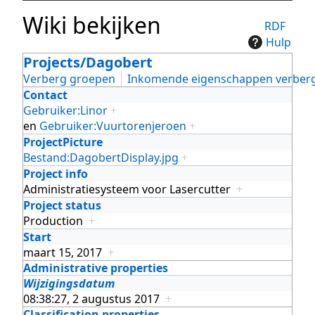
Wiki bekijken
RDF
Hulp
Projects/Dagobert
Verberg groepen
Inkomende eigenschappen verber
Contact
Gebruiker:Linor
+
en
Gebruiker:Vuurtorenjeroen
+
ProjectPicture
Bestand:DagobertDisplay.jpg
+
Project info
Administratiesysteem voor Lasercutter
+
Project status
Production
+
Start
maart 15, 2017
+
Administrative properties
Wijzigingsdatum
08:38:27, 2 augustus 2017
+
Classification properties