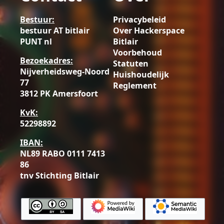
Bestuur:
Privacybeleid
bestuur AT bitlair
Over Hackerspace
PUNT nl
Bitlair
Voorbehoud
Bezoekadres:
Statuten
Nijverheidsweg-Noord
Huishoudelijk
77
Reglement
3812 PK Amersfoort
KvK:
52298892
IBAN:
NL89 RABO 0111 7413
86
tnv Stichting Bitlair