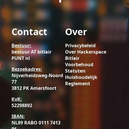
Contact
Over
Bestuur:
Privacybeleid
bestuur AT bitlair
Over Hackerspace
PUNT nl
Bitlair
Voorbehoud
Bezoekadres:
Statuten
Nijverheidsweg-Noord
Huishoudelijk
77
Reglement
3812 PK Amersfoort
KvK:
52298892
IBAN:
NL89 RABO 0111 7413