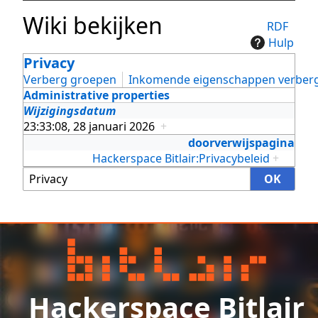
Wiki bekijken
RDF
Hulp
Privacy
Verberg groepen
Inkomende eigenschappen verber
Administrative properties
Wijzigingsdatum
23:33:08, 28 januari 2026
+
doorverwijspagina
Hackerspace Bitlair:Privacybeleid
+
Hackerspace Bitlair