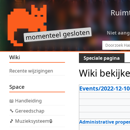
Ruim
Niet aan
Wiki
Speciale pagina
Wiki bekijk
Recente wijzigingen
Space
Events/2022-12-1
📖 Handleiding
🔧 Gereedschap
🎵 Muzieksysteem🔒
Administrative proper