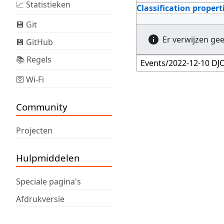
📈 Statistieken
Classification propert
💾 Git
Er verwijzen ge
💾 GitHub
📚 Regels
🛜 Wi-Fi
Community
Projecten
Hulpmiddelen
Speciale pagina's
Afdrukversie