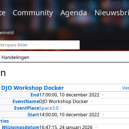
te
Community
Agenda
Nieuwsbri
gemeld
Handelingen
en
0 DJO Workshop Docker
Ve
End
17:00:00, 10 december 2022
+
EventName
DJO Workshop Docker
+
EventPlace
Space3.0
+
Start
14:00:00, 10 december 2022
+
ties
Wijzigingsdatum
16:47:15, 24 januari 2026
+