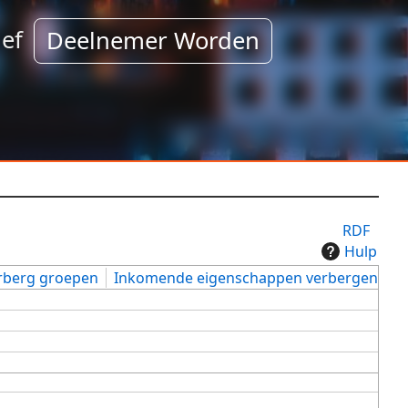
ef
Deelnemer Worden
RDF
Hulp
rberg groepen
Inkomende eigenschappen verbergen