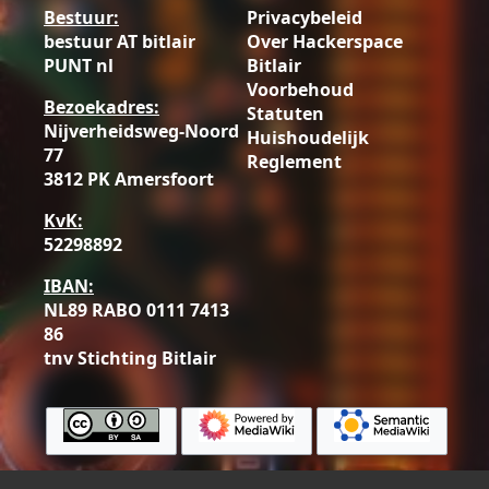
Bestuur:
Privacybeleid
bestuur AT bitlair
Over Hackerspace
PUNT nl
Bitlair
Voorbehoud
Bezoekadres:
Statuten
Nijverheidsweg-Noord
Huishoudelijk
77
Reglement
3812 PK Amersfoort
KvK:
52298892
IBAN:
NL89 RABO 0111 7413
86
tnv Stichting Bitlair