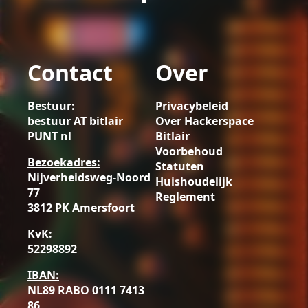
Contact
Over
Bestuur:
Privacybeleid
bestuur AT bitlair
Over Hackerspace
PUNT nl
Bitlair
Voorbehoud
Bezoekadres:
Statuten
Nijverheidsweg-Noord
Huishoudelijk
77
Reglement
3812 PK Amersfoort
KvK:
52298892
IBAN:
NL89 RABO 0111 7413
86