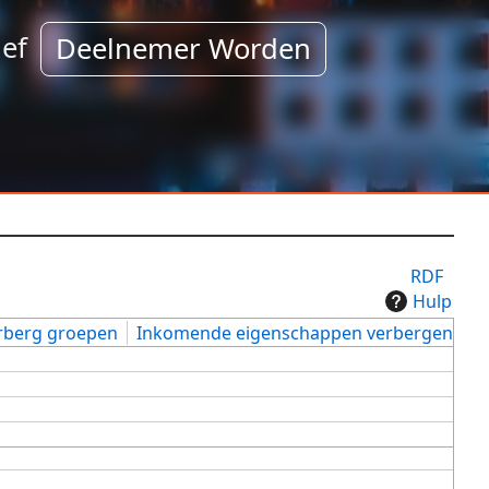
ef
Deelnemer Worden
RDF
Hulp
rberg groepen
Inkomende eigenschappen verbergen