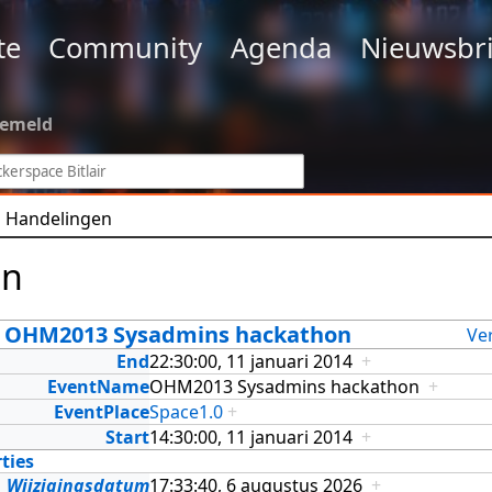
te
Community
Agenda
Nieuwsbri
gemeld
Handelingen
en
11 OHM2013 Sysadmins hackathon
Ve
End
22:30:00, 11 januari 2014
+
EventName
OHM2013 Sysadmins hackathon
+
EventPlace
Space1.0
+
Start
14:30:00, 11 januari 2014
+
ties
Wijzigingsdatum
17:33:40, 6 augustus 2026
+