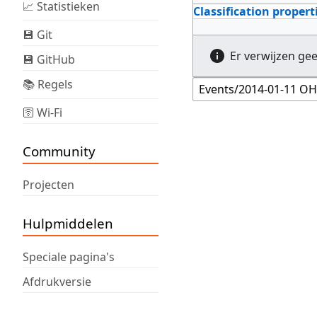
📈 Statistieken
Classification propert
💾 Git
Er verwijzen ge
💾 GitHub
📚 Regels
🛜 Wi-Fi
Community
Projecten
Hulpmiddelen
Speciale pagina's
Afdrukversie