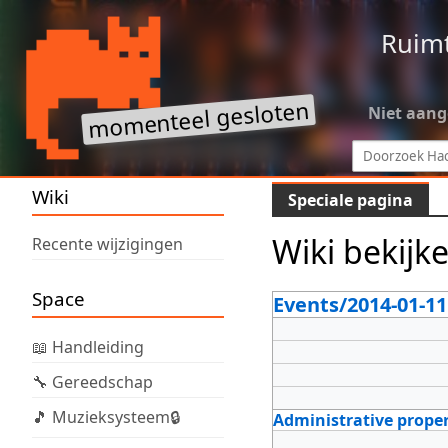
Ruim
Niet aan
Wiki
Speciale pagina
Wiki bekijk
Recente wijzigingen
Space
Events/2014-01-
📖 Handleiding
🔧 Gereedschap
🎵 Muzieksysteem🔒
Administrative proper