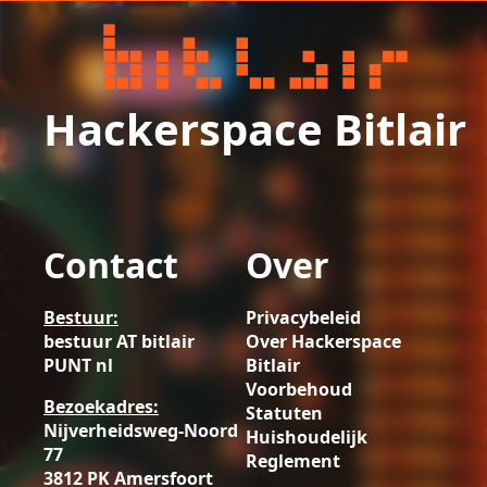
Hackerspace Bitlair
Contact
Over
Bestuur:
Privacybeleid
bestuur AT bitlair
Over Hackerspace
PUNT nl
Bitlair
Voorbehoud
Bezoekadres:
Statuten
Nijverheidsweg-Noord
Huishoudelijk
77
Reglement
3812 PK Amersfoort