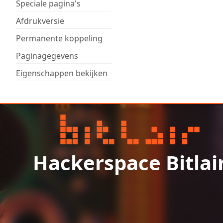
Speciale pagina's
Afdrukversie
Permanente koppeling
Paginagegevens
Eigenschappen bekijken
Hackerspace Bitlai