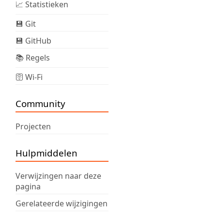
📈 Statistieken
💾 Git
💾 GitHub
📚 Regels
🛜 Wi-Fi
Community
Projecten
Hulpmiddelen
Verwijzingen naar deze
pagina
Gerelateerde wijzigingen