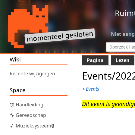
Ruim
Niet aan
Wiki
Pagina
Lezen
Events/202
Recente wijzigingen
<
Events
Space
Dit event is geëindig
📖 Handleiding
🔧 Gereedschap
🎵 Muzieksysteem🔒