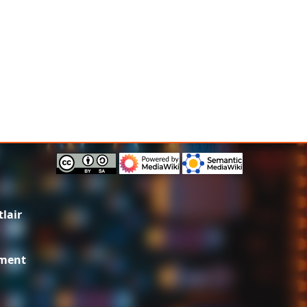
lair
ement