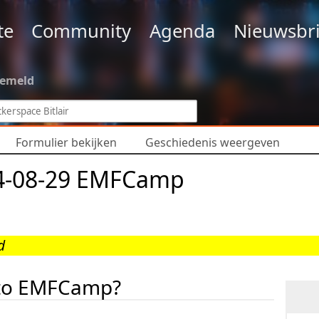
te
Community
Agenda
Nieuwsbri
gemeld
Formulier bekijken
Geschiedenis weergeven
4-08-29 EMFCamp
d
 to EMFCamp?