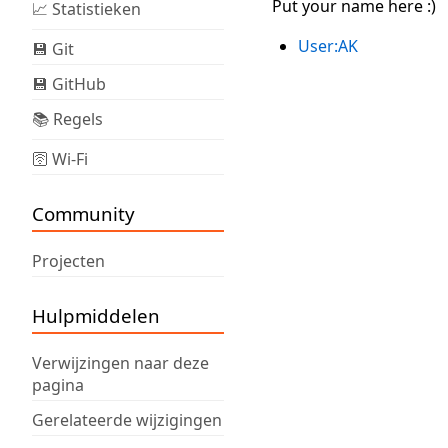
Put your name here :)
📈 Statistieken
User:AK
💾 Git
💾 GitHub
📚 Regels
🛜 Wi-Fi
Community
Projecten
Hulpmiddelen
Verwijzingen naar deze
pagina
Gerelateerde wijzigingen