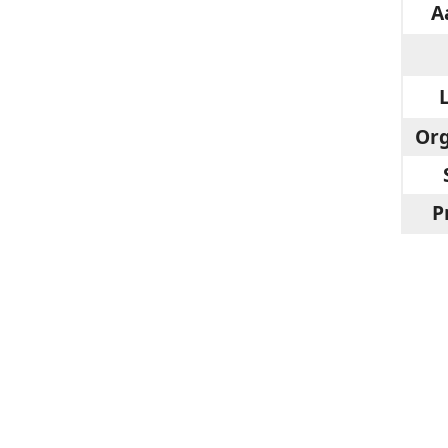
A
Org
P