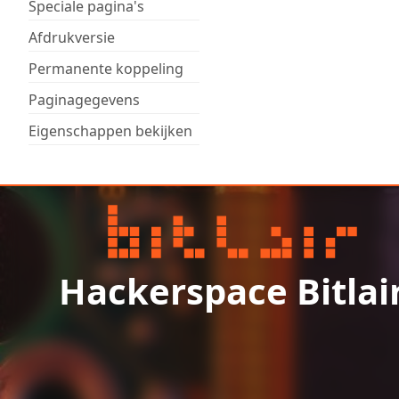
Speciale pagina's
Afdrukversie
Permanente koppeling
Paginagegevens
Eigenschappen bekijken
Hackerspace Bitlai