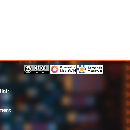
lair
ement