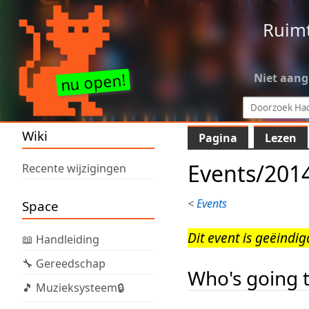
Ruim
Niet aan
Wiki
Pagina
Lezen
Events/201
Recente wijzigingen
<
Events
Space
Dit event is geëindig
📖 Handleiding
🔧 Gereedschap
Who's going
🎵 Muzieksysteem🔒