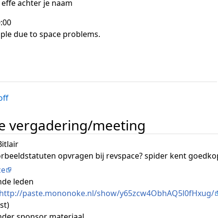
t effe achter je naam
:00
le due to space problems.
off
e vergadering/meeting
itlair
voorbeeldstatuten opvragen bij revspace? spider kent goedko
ce
nde leden
http://paste.mononoke.nl/show/y65zcw4ObhAQ5l0fHxug/
st)
ander sponsor materiaal