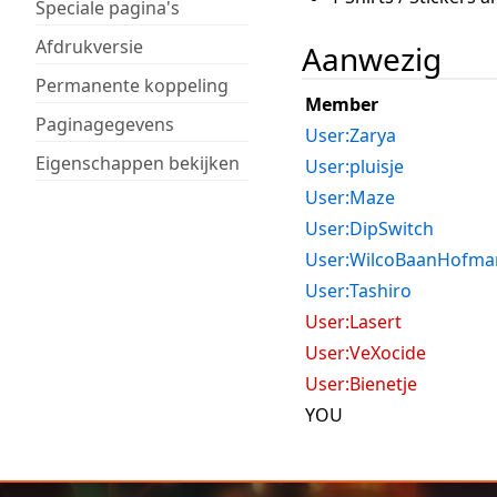
Speciale pagina's
Afdrukversie
Aanwezig
Permanente koppeling
Member
Paginagegevens
User:Zarya
Eigenschappen bekijken
User:pluisje
User:Maze
User:DipSwitch
User:WilcoBaanHofma
User:Tashiro
User:Lasert
User:VeXocide
User:Bienetje
YOU