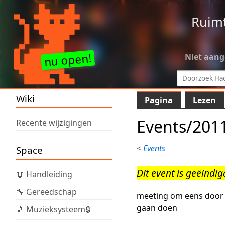
Ruim
Niet aan
Wiki
Pagina
Lezen
Events/2011
Recente wijzigingen
<
Events
Space
Dit event is geëindig
📖 Handleiding
🔧 Gereedschap
meeting om eens door 
gaan doen
🎵 Muzieksysteem🔒