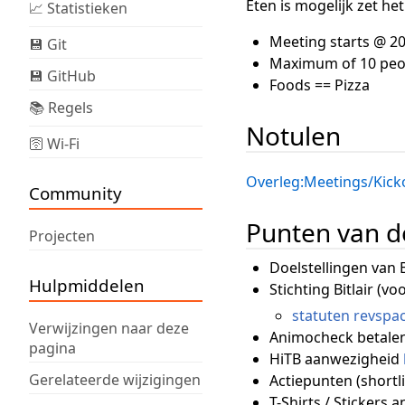
Eten is mogelijk zet he
📈 Statistieken
Meeting starts @ 20
💾 Git
Maximum of 10 peop
💾 GitHub
Foods == Pizza
📚 Regels
Notulen
🛜 Wi-Fi
Overleg:Meetings/Kick
Community
Punten van d
Projecten
Doelstellingen van B
Hulpmiddelen
Stichting Bitlair (
statuten revspa
Verwijzingen naar deze
Animocheck betale
pagina
HiTB aanwezigheid
Gerelateerde wijzigingen
Actiepunten (shortli
T-Shirts / Stickers 