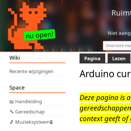
Ruim
Niet aan
Wiki
Pagina
Lezen
Arduino cu
Recente wijzigingen
Space
Deze pagina is a
📖 Handleiding
gereedschappen 
🔧 Gereedschap
context geeft of
🎵 Muzieksysteem🔒