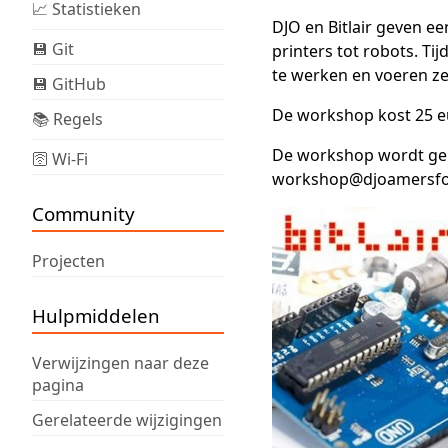
📈 Statistieken
DJO en Bitlair geven e
💾 Git
printers tot robots. T
te werken en voeren ze
💾 GitHub
De workshop kost 25 e
📚 Regels
De workshop wordt geh
🛜 Wi-Fi
workshop@djoamersfoor
Community
Projecten
Hulpmiddelen
Verwijzingen naar deze
pagina
Gerelateerde wijzigingen