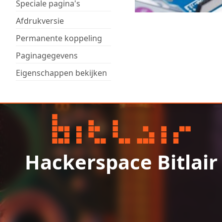
Speciale pagina's
Afdrukversie
Permanente koppeling
Paginagegevens
Eigenschappen bekijken
Hackerspace Bitlair