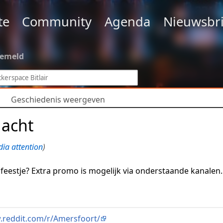
te
Community
Agenda
Nieuwsbri
gemeld
Geschiedenis weergeven
acht
ia attention
)
feestje? Extra promo is mogelijk via onderstaande kanalen.
.reddit.com/r/Amersfoort/