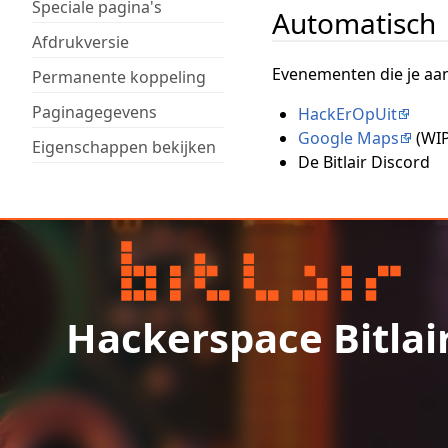
Speciale pagina's
Automatisch
Afdrukversie
Evenementen die je aa
Permanente koppeling
Paginagegevens
HackErOpUit
Google Maps
(WIP
Eigenschappen bekijken
De Bitlair Discord
Hackerspace Bitlai