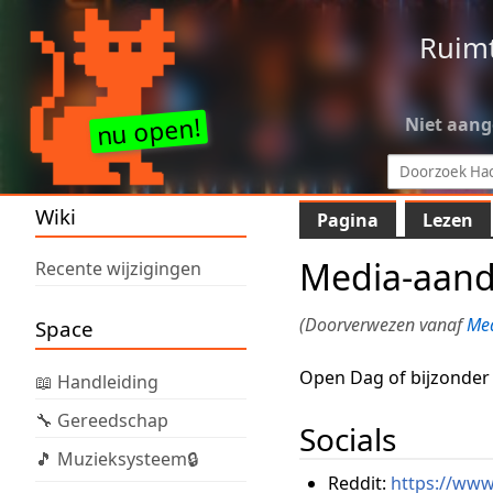
Ruim
Niet aan
Wiki
Pagina
Lezen
Media-aand
Recente wijzigingen
(Doorverwezen vanaf
Med
Space
Open Dag of bijzonder 
📖 Handleiding
🔧 Gereedschap
Socials
🎵 Muzieksysteem🔒
Reddit:
https://www