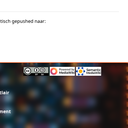
tisch gepushed naar:
lair
ement