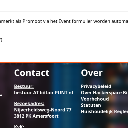
nmerkt als Promoot via het Event formulier worden automa
)
Contact
Over
Bestuur:
Privacybeleid
r
bestuur AT bitlair PUNT nl
Over Hackerspace Bit
Voorbehoud
Bezoekadres:
Statuten
Nijverheidsweg-Noord 77
Huishoudelijk Regl
3812 PK Amersfoort
KvK: