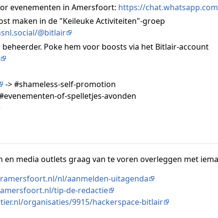
or evenementen in Amersfoort:
https://chat.whatsapp.c
post maken in de "Keileuke Activiteiten"-groep
snl.social/@bitlair
s beheerder. Poke hem voor boosts via het Bitlair-account
-> #shameless-self-promotion
 #evenementen-of-spelletjes-avonden
)
n en media outlets graag van te voren overleggen met iem
oramersfoort.nl/nl/aanmelden-uitagenda
mersfoort.nl/tip-de-redactie
tier.nl/organisaties/9915/hackerspace-bitlair