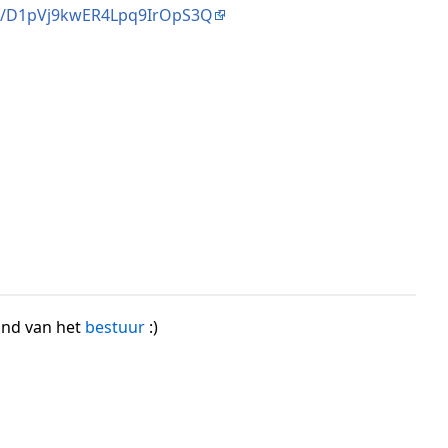
om/D1pVj9kwER4Lpq9IrOpS3Q
and van het
bestuur
:)