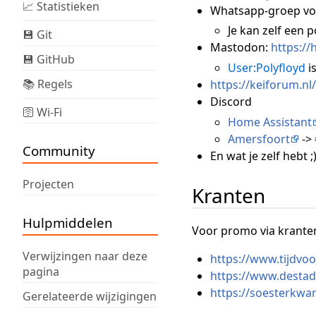
📈 Statistieken
Whatsapp-groep vo
Je kan zelf een 
💾 Git
Mastodon:
https://h
💾 GitHub
User:Polyfloyd
i
📚 Regels
https://keiforum.nl/
Discord
🛜 Wi-Fi
Home Assistant
Amersfoort
->
Community
En wat je zelf hebt ;
Projecten
Kranten
Hulpmiddelen
Voor promo via krante
Verwijzingen naar deze
https://www.tijdvo
pagina
https://www.destada
https://soesterkwar
Gerelateerde wijzigingen