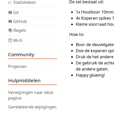
De set bestaat uit:
📈 Statistieken
1x Houtboor 10mm, 
💾 Git
4x Koperen spikes
💾 GitHub
Kleine voorraad h
📚 Regels
How to:
🛜 Wi-Fi
Boor de deuvelgaten
Doe de koperen spik
Community
Druk de het andere
De gebruik de achte
Projecten
de andere gaten.
Happy glueing!
Hulpmiddelen
Verwijzingen naar deze
pagina
Gerelateerde wijzigingen