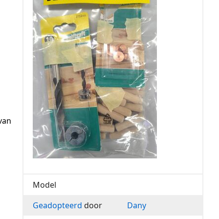
van
Model
Geadopteerd
door
Dany