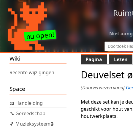
Ruim
Niet aan
Wiki
Pagina
Lezen
Deuvelset
Recente wijzigingen
(Doorverwezen vanaf
Ge
Space
Met deze set kan je de
📖 Handleiding
geschikt voor hout vana
🔧 Gereedschap
houtwerkplaats.
🎵 Muzieksysteem🔒