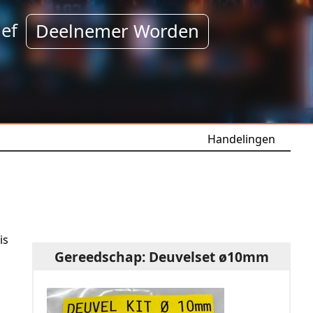
ef
Deelnemer Worden
Handelingen
is
Gereedschap: Deuvelset ø10mm