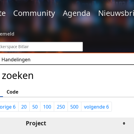
te
Community
Agenda
Nieuwsbri
gemeld
Handelingen
 zoeken
Code
orige 6
20
50
100
250
500
volgende 6
Project