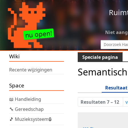
Ruim
Niet aan
Wiki
Speciale pagina
Semantisch
Recente wijzigingen
Space
Resultaat
📖 Handleiding
Resultaten 7 – 12
v
🔧 Gereedschap
🎵 Muzieksysteem🔒