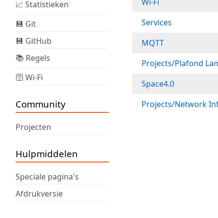
Wi-Fi
📈 Statistieken
Services
💾 Git
💾 GitHub
MQTT
📚 Regels
Projects/Plafond La
🛜 Wi-Fi
Space4.0
Community
Projects/Network Inf
Projecten
Hulpmiddelen
Speciale pagina's
Afdrukversie