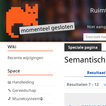
Ruim
Niet aan
Wiki
Speciale pagina
Semantisch
Recente wijzigingen
Space
Resultaat
📖 Handleiding
Resultaten 7 – 12
v
🔧 Gereedschap
🎵 Muzieksysteem🔒