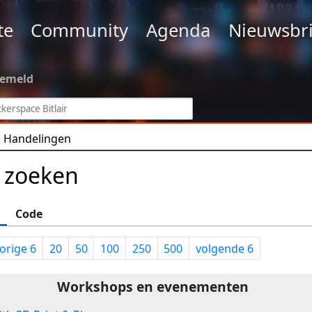
te
Community
Agenda
Nieuwsbri
gemeld
Handelingen
 zoeken
Code
orige 6
20
50
100
250
500
volgende 6
Workshops en evenementen