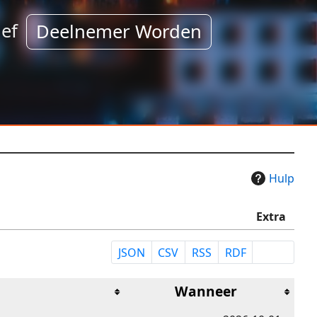
ef
Deelnemer Worden
Hulp
Extra
JSON
CSV
RSS
RDF
Wanneer